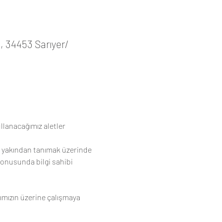
 34453 Sarıyer/
lanacağımız aletler 
ı yakından tanımak üzerinde 
 konusunda bilgi sahibi 
ımızın üzerine çalışmaya 