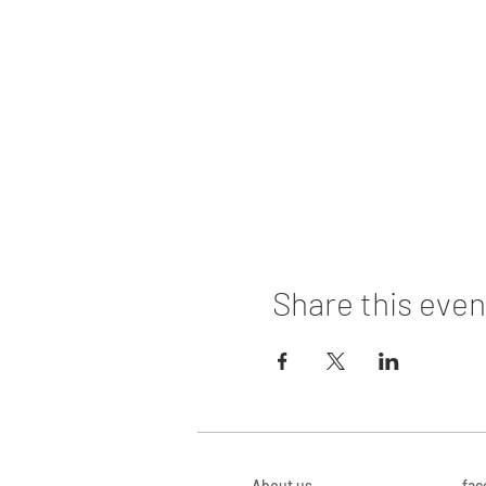
Share this even
About us
fac