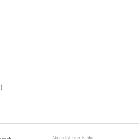
t
Abone listemize katılın
ebook