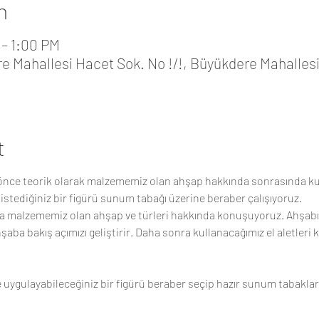
n
 – 1:00 PM
Mahallesi Hacet Sok. No !/!, Büyükdere Mahallesi,
t
nce teorik olarak malzememiz olan ahşap hakkında sonrasında kul
ana malzememiz olan ahşap ve türleri hakkında konuşuyoruz. Ahşab
hşaba bakış açımızı geliştirir. Daha sonra kullanacağımız el aletleri
ve uygulayabileceğiniz bir figürü beraber seçip hazır sunum tabaklar