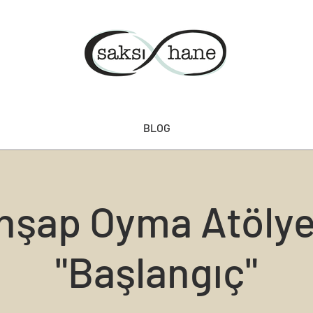
BLOG
hşap Oyma Atölye
"Başlangıç"