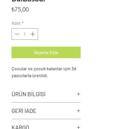
Fiyat
₺75,00
Adet
*
Sepete Ekle
Çocular ve çocuk kalanlar için 3d
yazıcılarla üretildi.
ÜRÜN BİLGİSİ
Masalarınızda ve raflarınıza renk
GERİ İADE
katacaktır.
Kargoda hasar görmüş
KARGO