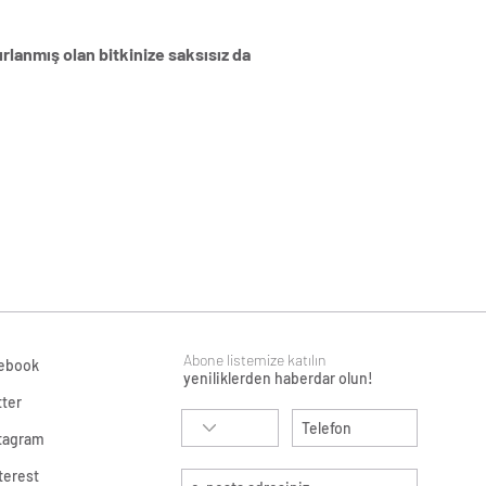
lanmış olan bitkinize saksısız da
Abone listemize katılın
ebook
yeniliklerden haberdar olun!
tter
tagram
terest