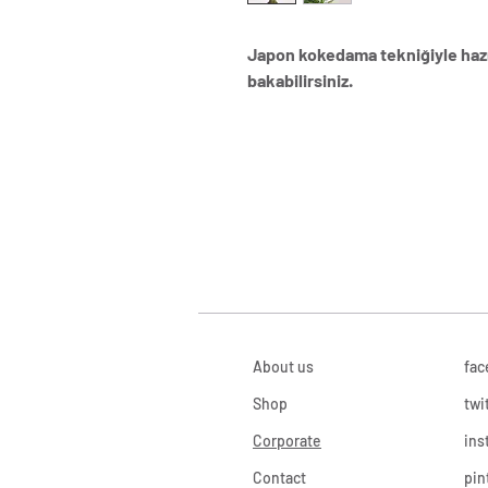
Japon kokedama tekniğiyle hazır
bakabilirsiniz.
About us
fac
Shop
twi
Corporate
ins
Contact
pin