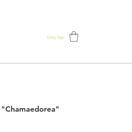
Giriş Yap
 "Chamaedorea"
ce