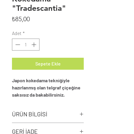
"Tradescantia"
Fiyat
₺85,00
Adet
*
Sepete Ekle
Japon kokedama tekniğiyle
hazırlanmış olan telgraf çiçeğine
saksısız da bakabilirsiniz.
ÜRÜN BİLGİSİ
Masa ve raflarınızda kullanmanız
GERİ İADE
için idealdir.