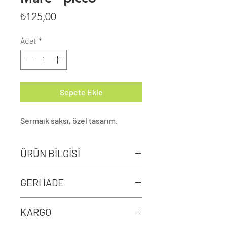
Fiyat
₺125,00
Adet
*
Sepete Ekle
Sermaik saksı, özel tasarım.
ÜRÜN BİLGİSİ
Duvarlarınıza asarak
GERİ İADE
kullanabilirsiniz.
Kargoda hasar görmüş
KARGO
saksılar geri gönderildiği taktirde