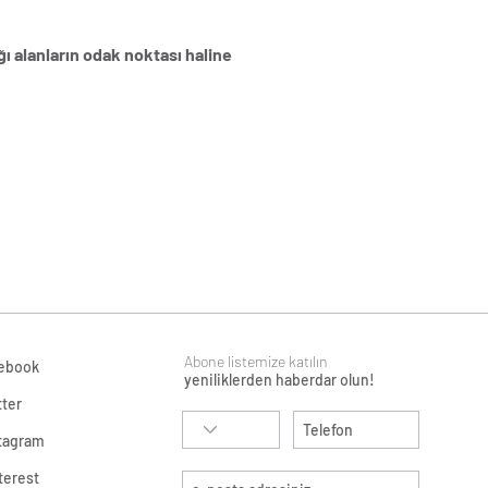
Tüm sorularınız için
ğı alanların odak noktası haline
Abone listemize katılın
ebook
yeniliklerden haberdar olun!
tter
tagram
terest