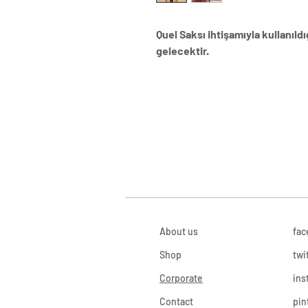
Quel Saksı ihtişamıyla kullanıldı
gelecektir.
About us
fac
Shop
twi
Corporate
ins
Contact
pin