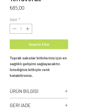
Fiyat
₺85,00
Adet
*
Sepete Ekle
Toprak saksılar bitkileriniz için en
sağlıklı gelişimi sağlayacaktır.
İstediğiniz bitkiyle renk
katabilirsiniz.
ÜRÜN BİLGİSİ
Sarkıt "Terra" saksı 13cm derinlik,
GERİ İADE
13cm çapındadır.